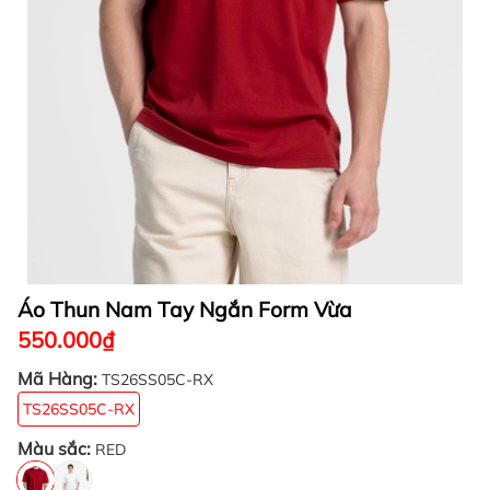
Áo Thun Nam Tay Ngắn Form Vừa
550.000₫
Mã Hàng:
TS26SS05C-RX
TS26SS05C-RX
Màu sắc:
RED