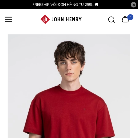
FREESHIP VỚI ĐƠN HÀNG TỪ 299K 🚚
0