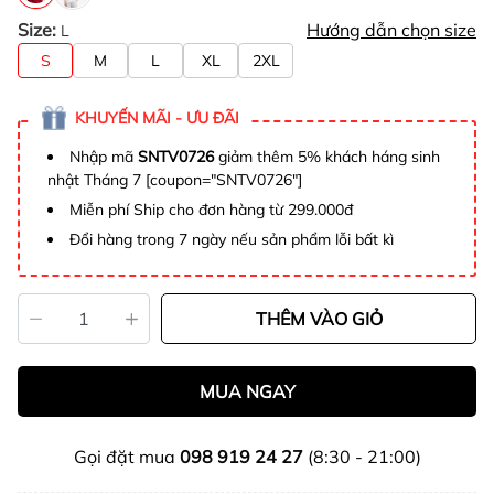
Size:
Hướng dẫn chọn size
L
S
M
L
XL
2XL
KHUYẾN MÃI - ƯU ĐÃI
Nhập mã
SNTV0726
giảm thêm 5% khách háng sinh
nhật Tháng 7 [coupon="SNTV0726"]
Miễn phí Ship cho đơn hàng từ 299.000đ
Đổi hàng trong 7 ngày nếu sản phẩm lỗi bất kì
THÊM VÀO GIỎ
MUA NGAY
Gọi đặt mua
098 919 24 27
(8:30 - 21:00)