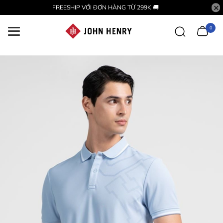
FREESHIP VỚI ĐƠN HÀNG TỪ 299K 🚚
0