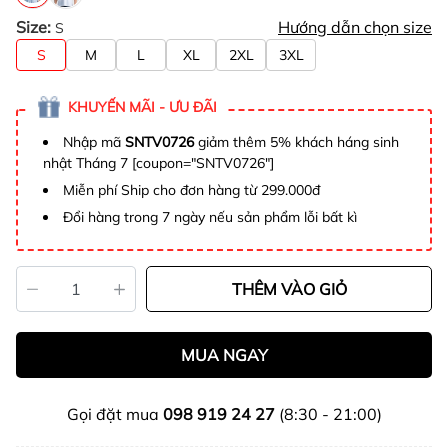
Size:
Hướng dẫn chọn size
S
S
M
L
XL
2XL
3XL
KHUYẾN MÃI - ƯU ĐÃI
Nhập mã
SNTV0726
giảm thêm 5% khách háng sinh
nhật Tháng 7 [coupon="SNTV0726"]
Miễn phí Ship cho đơn hàng từ 299.000đ
Đổi hàng trong 7 ngày nếu sản phẩm lỗi bất kì
THÊM VÀO GIỎ
MUA NGAY
Gọi đặt mua
098 919 24 27
(8:30 - 21:00)