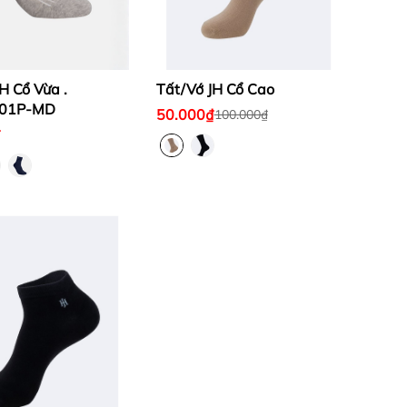
H Cổ Vừa .
Tất/Vớ JH Cổ Cao
01P-MD
50.000₫
100.000₫
₫