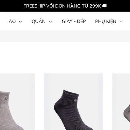
FREESHIP VỚI ĐƠN HÀNG TỪ 299K 🚚
ÁO
QUẦN
GIÀY - DÉP
PHỤ KIỆN