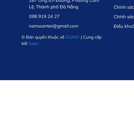
267 Ông Ích Đường, Phường Cẩm
Lệ, Thành phố Đà Nẵng
Chính sá
098 919 24 27
Chính sá
nemscenter@gmail.com
Điều kho
© Bản quyền thuộc về
EGANY
| Cung cấp
bởi
Sapo