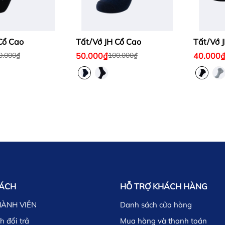
Cổ Cao
Tất/Vớ JH Cổ Cao
Tất/Vớ 
50.000₫
40.000
0.000₫
100.000₫
SÁCH
HỖ TRỢ KHÁCH HÀNG
HÀNH VIÊN
Danh sách cửa hàng
h đổi trả
Mua hàng và thanh toán