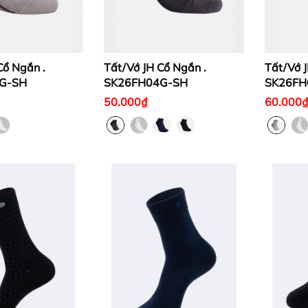
Cổ Ngắn .
Tất/Vớ JH Cổ Ngắn .
Tất/Vớ J
G-SH
SK26FH04G-SH
SK26FH
50.000₫
60.000