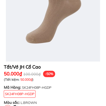
Tất/Vớ JH Cổ Cao
50.000₫
100.000₫
-50%
(Tiết kiệm:
50.000₫
)
Mã Hàng:
SK24FH08P-HGDP
SK24FH08P-HGDP
Màu sắc:
L.BROWN