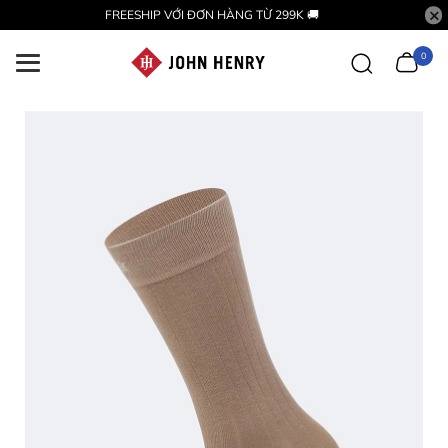
FREESHIP VỚI ĐƠN HÀNG TỪ 299K 🚚
0