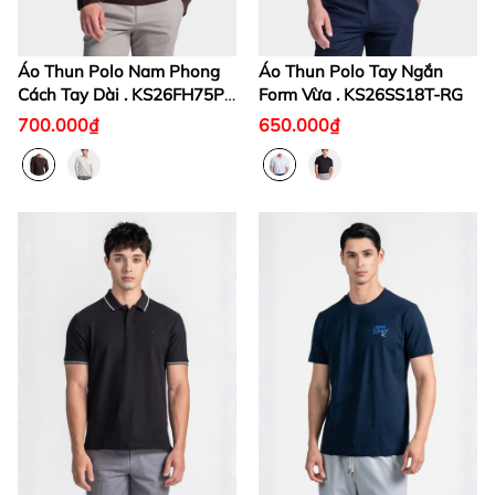
Áo Thun Polo Nam Phong
Áo Thun Polo Tay Ngắn
Cách Tay Dài . KS26FH75P-
Form Vừa . KS26SS18T-RG
LSWK
700.000₫
650.000₫