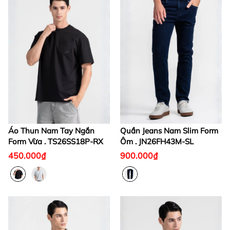
Áo Thun Nam Tay Ngắn
Quần Jeans Nam Slim Form
Form Vừa . TS26SS18P-RX
Ôm . JN26FH43M-SL
450.000₫
900.000₫