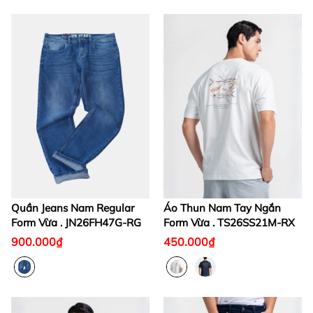
Quần Jeans Nam Regular
Áo Thun Nam Tay Ngắn
Form Vừa . JN26FH47G-RG
Form Vừa . TS26SS21M-RX
900.000₫
450.000₫