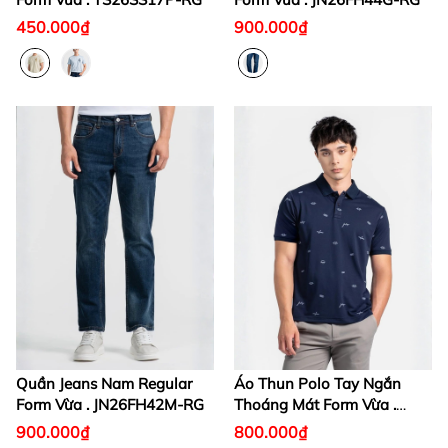
450.000₫
900.000₫
Quần Jeans Nam Regular
Áo Thun Polo Tay Ngắn
Form Vừa . JN26FH42M-RG
Thoáng Mát Form Vừa .
KS26FH70T-RGWK
900.000₫
800.000₫