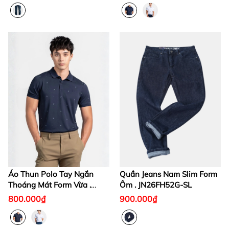
Áo Thun Polo Tay Ngắn
Quần Jeans Nam Slim Form
Thoáng Mát Form Vừa .
Ôm . JN26FH52G-SL
KS26FH67M-RGWK
800.000₫
900.000₫