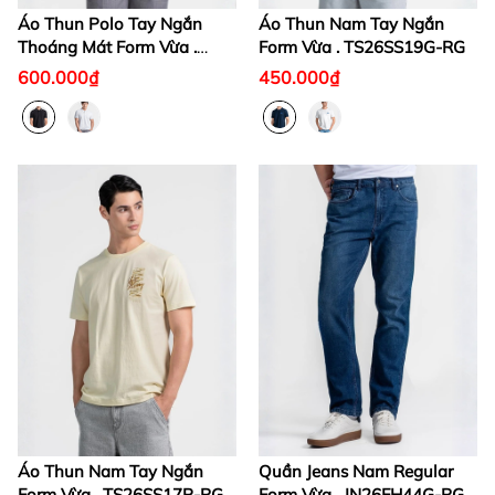
Áo Thun Polo Tay Ngắn
Áo Thun Nam Tay Ngắn
Thoáng Mát Form Vừa .
Form Vừa . TS26SS19G-RG
KS26FH58P-RGWK
600.000₫
450.000₫
Áo Thun Nam Tay Ngắn
Quần Jeans Nam Regular
Form Vừa . TS26SS17P-RG
Form Vừa . JN26FH44G-RG