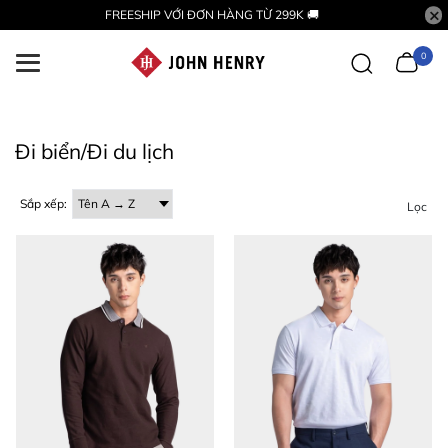
FREESHIP VỚI ĐƠN HÀNG TỪ 299K 🚚
0
Đi biển/Đi du lịch
Sắp xếp:
Lọc