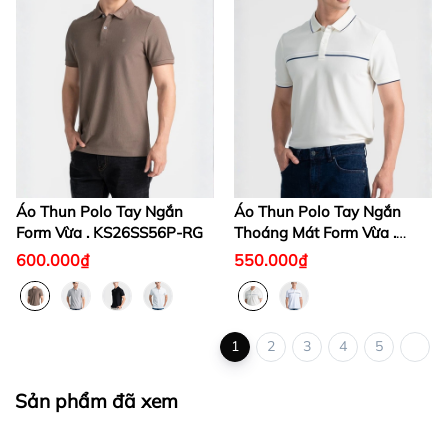
Áo Thun Polo Tay Ngắn
Áo Thun Polo Tay Ngắn
Form Vừa . KS26SS56P-RG
Thoáng Mát Form Vừa .
KS26SS50T-RGWK
600.000₫
550.000₫
1
2
3
4
5
Sản phẩm đã xem