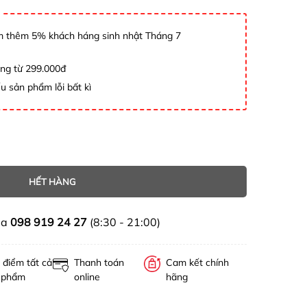
 thêm 5% khách háng sinh nhật Tháng 7
àng từ 299.000đ
u sản phẩm lỗi bất kì
HẾT HÀNG
ua
098 919 24 27
(8:30 - 21:00)
 điểm tất cả
Thanh toán
Cam kết chính
 phẩm
online
hãng