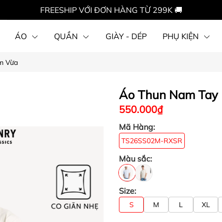
FREESHIP VỚI ĐƠN HÀNG TỪ 299K 🚚
ÁO
QUẦN
GIÀY - DÉP
PHỤ KIỆN
m Vừa
Áo Thun Nam Tay
550.000₫
Mã Hàng:
TS26SS02M-RXSR
Màu sắc:
Size:
S
M
L
XL