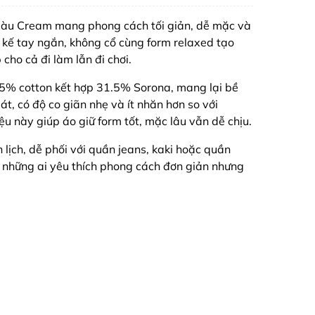
màu Cream mang phong cách tối giản, dễ mặc và
 kế tay ngắn, không cổ cùng form relaxed tạo
cho cả đi làm lẫn đi chơi.
5% cotton kết hợp 31.5% Sorona, mang lại bề
, có độ co giãn nhẹ và ít nhăn hơn so với
ệu này giúp áo giữ form tốt, mặc lâu vẫn dễ chịu.
 lịch, dễ phối với quần jeans, kaki hoặc quần
o những ai yêu thích phong cách đơn giản nhưng