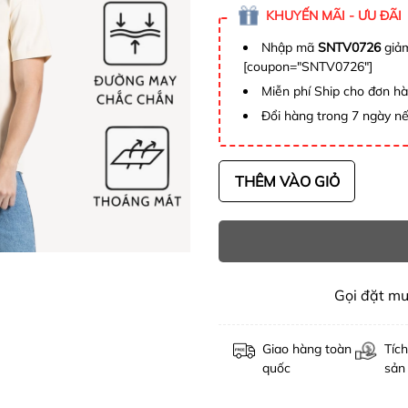
KHUYẾN MÃI - ƯU ĐÃI
Nhập mã
SNTV0726
giảm
[coupon="SNTV0726"]
Miễn phí Ship cho đơn h
Đổi hàng trong 7 ngày nế
THÊM VÀO GIỎ
Gọi đặt m
Giao hàng toàn
Tích
quốc
sản