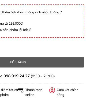
 thêm 5% khách háng sinh nhật Tháng 7
àng từ 299.000đ
u sản phẩm lỗi bất kì
HẾT HÀNG
ua
098 919 24 27
(8:30 - 21:00)
 điểm tất cả
Thanh toán
Cam kết chính
 phẩm
online
hãng