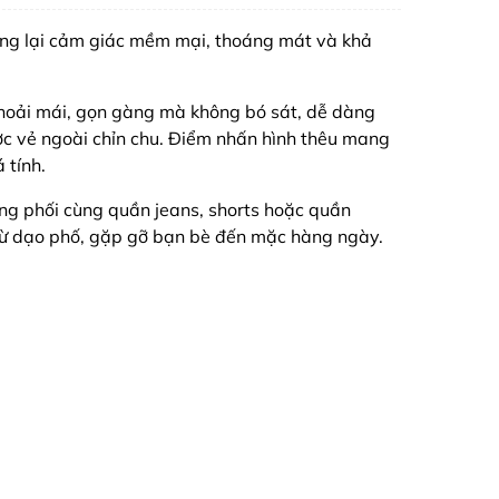
ng lại cảm giác mềm mại, thoáng mát và khả
 thoải mái, gọn gàng mà không bó sát, dễ dàng
c vẻ ngoài chỉn chu. Điểm nhấn hình thêu mang
 tính.
ng phối cùng quần jeans, shorts hoặc quần
 từ dạo phố, gặp gỡ bạn bè đến mặc hàng ngày.