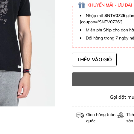
KHUYẾN MÃI - ƯU ĐÃI
Nhập mã
SNTV0726
giảm
[coupon="SNTV0726"]
Miễn phí Ship cho đơn h
Đổi hàng trong 7 ngày nế
THÊM VÀO GIỎ
Gọi đặt m
Giao hàng toàn
Tích
quốc
sản