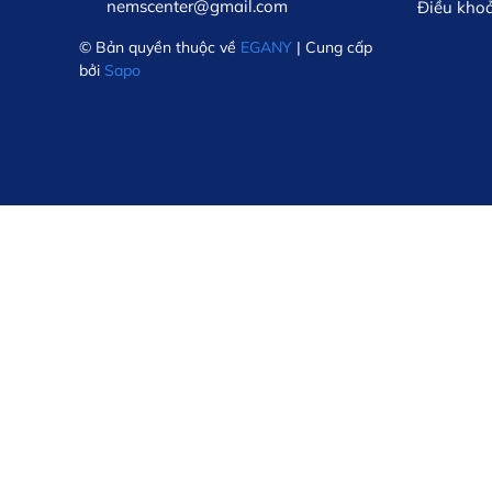
nemscenter@gmail.com
Điều kho
© Bản quyền thuộc về
EGANY
| Cung cấp
bởi
Sapo