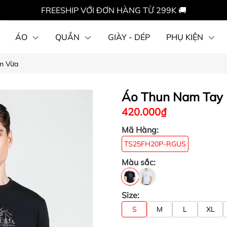
FREESHIP VỚI ĐƠN HÀNG TỪ 299K 🚚
ÁO
QUẦN
GIÀY - DÉP
PHỤ KIỆN
m Vừa
Áo Thun Nam Tay
420.000₫
Mã Hàng:
TS25FH20P-RGUS
Màu sắc:
Size:
S
M
L
XL