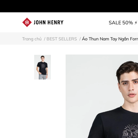
SALE 50% ⚡
Trang chủ
/
BEST SELLERS
/
Áo Thun Nam Tay Ngắn For