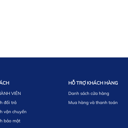
SÁCH
HỖ TRỢ KHÁCH HÀNG
HÀNH VIÊN
Danh sách cửa hàng
h đổi trả
Mua hàng và thanh toán
ch vận chuyển
ch bảo mật