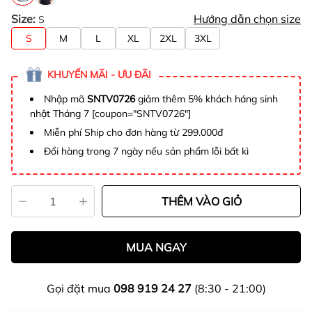
Size:
Hướng dẫn chọn size
S
S
M
L
XL
2XL
3XL
KHUYẾN MÃI - ƯU ĐÃI
Nhập mã
SNTV0726
giảm thêm 5% khách háng sinh
nhật Tháng 7 [coupon="SNTV0726"]
Miễn phí Ship cho đơn hàng từ 299.000đ
Đổi hàng trong 7 ngày nếu sản phẩm lỗi bất kì
THÊM VÀO GIỎ
MUA NGAY
Gọi đặt mua
098 919 24 27
(8:30 - 21:00)