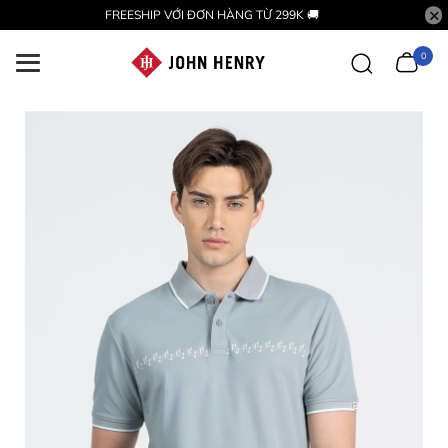
FREESHIP VỚI ĐƠN HÀNG TỪ 299K 🚚
0