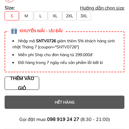
Size:
Hướng dẫn chọn size
S
M
L
XL
2XL
3XL
KHUYẾN MÃI - ƯU ĐÃI
Nhập mã
SNTV0726
giảm thêm 5% khách háng sinh
nhật Tháng 7 [coupon="SNTV0726"]
Miễn phí Ship cho đơn hàng từ 299.000đ
Đổi hàng trong 7 ngày nếu sản phẩm lỗi bất kì
THÊM VÀO
GIỎ
HẾT HÀNG
Gọi đặt mua
098 919 24 27
(8:30 - 21:00)