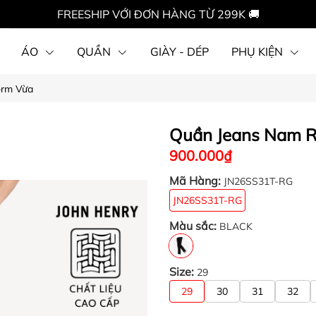
FREESHIP VỚI ĐƠN HÀNG TỪ 299K 🚚
ÁO
QUẦN
GIÀY - DÉP
PHỤ KIỆN
orm Vừa
Quần Jeans Nam R
900.000₫
Mã Hàng:
JN26SS31T-RG
JN26SS31T-RG
Màu sắc:
BLACK
Size:
29
29
30
31
32