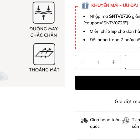
KHUYẾN MÃI - ƯU ĐÃI
Nhập mã
SNTV0726
giảm
[coupon="SNTV0726"]
Miễn phí Ship cho đơn h
Đổi hàng trong 7 ngày nế
Gọi đặt m
Giao hàng toàn
Tích
quốc
sản