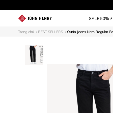
SALE 50% ⚡
Trang chủ
/
BEST SELLERS
/
Quần Jeans Nam Regular F