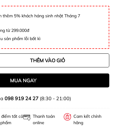
 thêm 5% khách háng sinh nhật Tháng 7
àng từ 299.000đ
u sản phẩm lỗi bất kì
THÊM VÀO GIỎ
MUA NGAY
ua
098 919 24 27
(8:30 - 21:00)
 điểm tất cả
Thanh toán
Cam kết chính
 phẩm
online
hãng