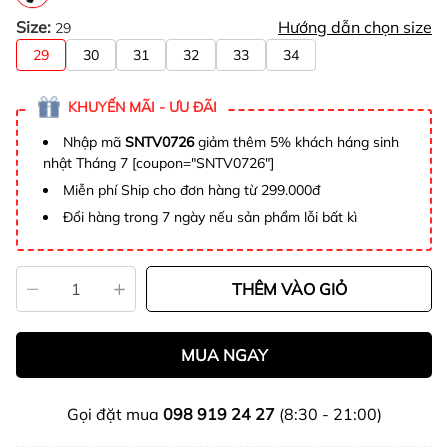
Size:
Hướng dẫn chọn size
29
29
30
31
32
33
34
KHUYẾN MÃI - ƯU ĐÃI
Nhập mã
SNTV0726
giảm thêm 5% khách háng sinh
nhật Tháng 7 [coupon="SNTV0726"]
Miễn phí Ship cho đơn hàng từ 299.000đ
Đổi hàng trong 7 ngày nếu sản phẩm lỗi bất kì
THÊM VÀO GIỎ
MUA NGAY
Gọi đặt mua
098 919 24 27
(8:30 - 21:00)