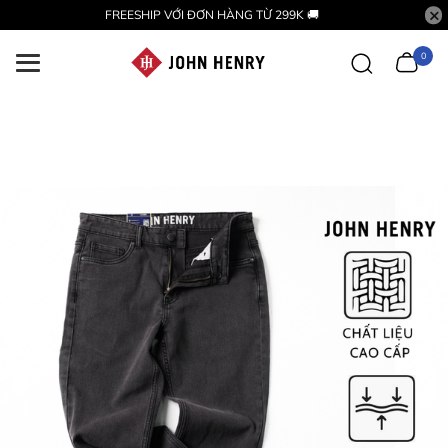
FREESHIP VỚI ĐƠN HÀNG TỪ 299K 🚚
0