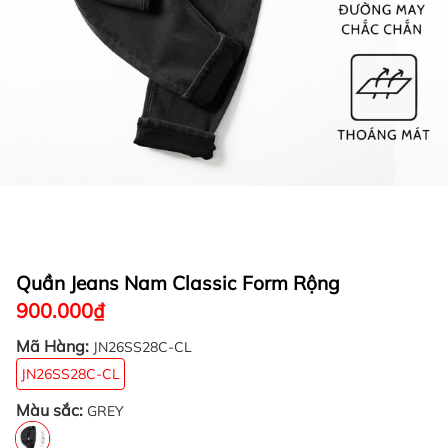
Quần Jeans Nam Classic Form Rộng
900.000₫
Mã Hàng:
JN26SS28C-CL
JN26SS28C-CL
Màu sắc:
GREY