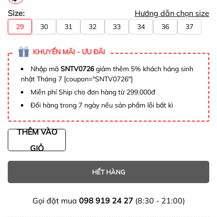
Size:
Hướng dẫn chọn size
29
30
31
32
33
34
36
37
KHUYẾN MÃI - ƯU ĐÃI
Nhập mã
SNTV0726
giảm thêm 5% khách háng sinh
nhật Tháng 7 [coupon="SNTV0726"]
Miễn phí Ship cho đơn hàng từ 299.000đ
Đổi hàng trong 7 ngày nếu sản phẩm lỗi bất kì
THÊM VÀO
GIỎ
HẾT HÀNG
Gọi đặt mua
098 919 24 27
(8:30 - 21:00)