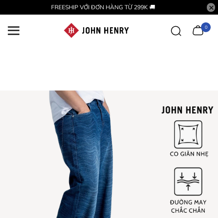
FREESHIP VỚI ĐƠN HÀNG TỪ 299K 🚚
0