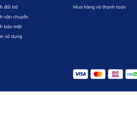
h đổi trả
Mua hàng và thanh toán
ch vận chuyển
ch bảo mật
ản sử dụng