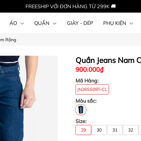
FREESHIP VỚI ĐƠN HÀNG TỪ 299K 🚚
ÁO
QUẦN
GIÀY - DÉP
PHỤ KIỆN
orm Rộng
Quần Jeans Nam C
900.000₫
Mã Hàng:
JN26SS09T-CL
Màu sắc:
Size:
29
30
31
32