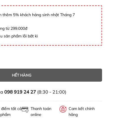
 thêm 5% khách háng sinh nhật Tháng 7
àng từ 299.000đ
u sản phẩm lỗi bất kì
HẾT HÀNG
ua
098 919 24 27
(8:30 - 21:00)
 điểm tất cả
Thanh toán
Cam kết chính
 phẩm
online
hãng