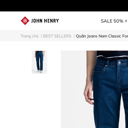
SALE 50% ⚡
Trang chủ
/
BEST SELLERS
/
Quần Jeans Nam Classic F