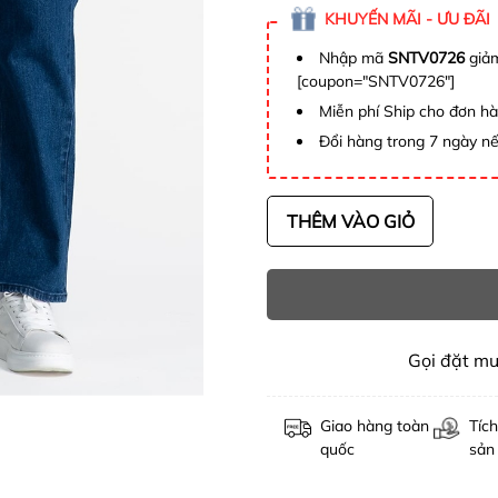
KHUYẾN MÃI - ƯU ĐÃI
Nhập mã
SNTV0726
giảm
[coupon="SNTV0726"]
Miễn phí Ship cho đơn h
Đổi hàng trong 7 ngày nế
THÊM VÀO GIỎ
Gọi đặt m
Giao hàng toàn
Tích
quốc
sản