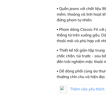
▪️ Quần jeans với chất liệ
mềm, thoáng và linh hoạt kh
đứng phom tự nhiên.
▪️ Phom dáng Classic Fit vớ
thẳng từ trên xuống gấu. D
thoải mái và phù hợp với nh
▪️ Thiết kế tối giản tập tru
chắc chắn, túi trước - sau bố
đến trải nghiệm mặc thoải m
▪️ Dễ dàng phối cùng áo thu
thường chỉn chu và hiện đại.
Thêm vào yêu thích