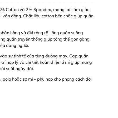
u 98% Cotton và 2% Spandex, mang lại cảm giác
i vận động. Chất liệu cotton bền chắc giúp quần
i phần hông và đùi rộng rãi, ống quần suông
áng quần truyền thống giúp tổng thể gọn gàng,
iều dáng người.
ng vào sự tinh tế của từng đường may. Cạp quần
 trí hợp lý và chi tiết hoàn thiện tỉ mỉ giúp mang
ái suốt ngày dài.
n, polo hoặc sơ mi – phù hợp cho phong cách đời