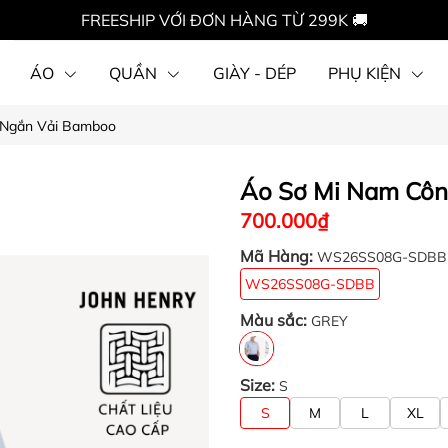
FREESHIP VỚI ĐƠN HÀNG TỪ 299K 🚚
ÁO
QUẦN
GIÀY - DÉP
PHỤ KIỆN
 Ngắn Vải Bamboo
Áo Sơ Mi Nam Côn
700.000₫
Mã Hàng:
WS26SS08G-SDBB
WS26SS08G-SDBB
Màu sắc:
GREY
Size:
S
S
M
L
XL