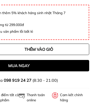
 thêm 5% khách háng sinh nhật Tháng 7
àng từ 299.000đ
u sản phẩm lỗi bất kì
THÊM VÀO GIỎ
MUA NGAY
ua
098 919 24 27
(8:30 - 21:00)
 điểm tất cả
Thanh toán
Cam kết chính
 phẩm
online
hãng