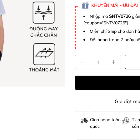
KHUYẾN MÃI - ƯU ĐÃI
Nhập mã
SNTV0726
giảm
[coupon="SNTV0726"]
Miễn phí Ship cho đơn h
Đổi hàng trong 7 ngày nế
Gọi đặt m
Giao hàng toàn
Tích
quốc
sản