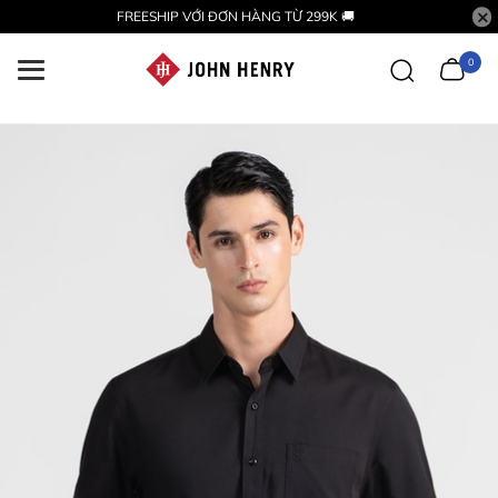
FREESHIP VỚI ĐƠN HÀNG TỪ 299K 🚚
0