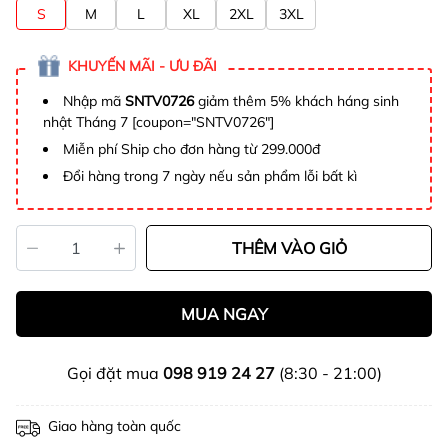
S
M
L
XL
2XL
3XL
KHUYẾN MÃI - ƯU ĐÃI
Nhập mã
SNTV0726
giảm thêm 5% khách háng sinh
nhật Tháng 7 [coupon="SNTV0726"]
Miễn phí Ship cho đơn hàng từ 299.000đ
Đổi hàng trong 7 ngày nếu sản phẩm lỗi bất kì
THÊM VÀO GIỎ
MUA NGAY
Gọi đặt mua
098 919 24 27
(8:30 - 21:00)
Giao hàng toàn quốc