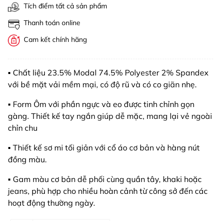
Tích điểm tất cả sản phẩm
Thanh toán online
Cam kết chính hãng
▪️ Chất liệu 23.5% Modal 74.5% Polyester 2% Spandex
với bề mặt vải mềm mại, có độ rũ và có co giãn nhẹ.
▪️ Form Ôm với phần ngực và eo được tinh chỉnh gọn
gàng. Thiết kế tay ngắn giúp dễ mặc, mang lại vẻ ngoài
chỉn chu
▪️ Thiết kế sơ mi tối giản với cổ áo cơ bản và hàng nút
đồng màu.
▪️ Gam màu cơ bản dễ phối cùng quần tây, khaki hoặc
jeans, phù hợp cho nhiều hoàn cảnh từ công sở đến các
hoạt động thường ngày.