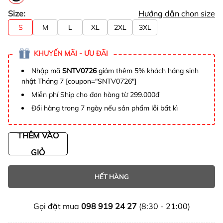
Size:
Hướng dẫn chọn size
S
M
L
XL
2XL
3XL
KHUYẾN MÃI - ƯU ĐÃI
Nhập mã
SNTV0726
giảm thêm 5% khách háng sinh
nhật Tháng 7 [coupon="SNTV0726"]
Miễn phí Ship cho đơn hàng từ 299.000đ
Đổi hàng trong 7 ngày nếu sản phẩm lỗi bất kì
THÊM VÀO
GIỎ
HẾT HÀNG
Gọi đặt mua
098 919 24 27
(8:30 - 21:00)