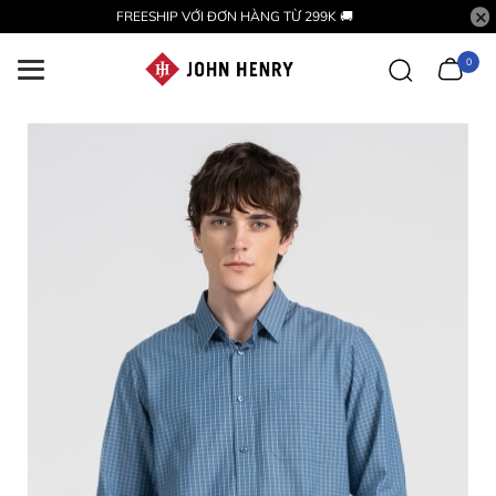
FREESHIP VỚI ĐƠN HÀNG TỪ 299K 🚚
0