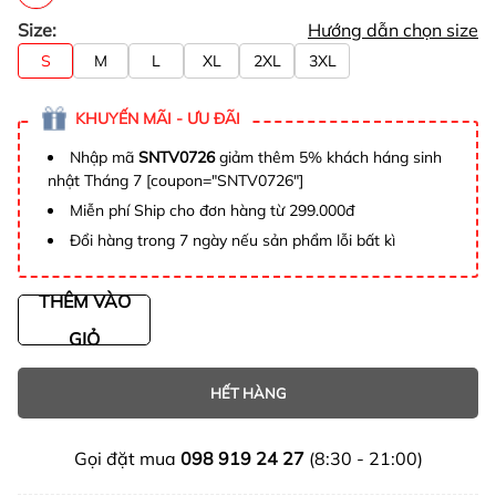
Size:
Hướng dẫn chọn size
S
M
L
XL
2XL
3XL
KHUYẾN MÃI - ƯU ĐÃI
Nhập mã
SNTV0726
giảm thêm 5% khách háng sinh
nhật Tháng 7 [coupon="SNTV0726"]
Miễn phí Ship cho đơn hàng từ 299.000đ
Đổi hàng trong 7 ngày nếu sản phẩm lỗi bất kì
THÊM VÀO
GIỎ
HẾT HÀNG
Gọi đặt mua
098 919 24 27
(8:30 - 21:00)