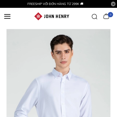
FREESHIP VỚI ĐƠN HÀNG TỪ 299K 🚚
0