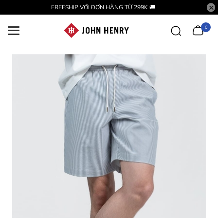
FREESHIP VỚI ĐƠN HÀNG TỪ 299K 🚚
0