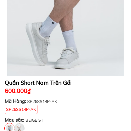
Quần Short Nam Trên Gối
600.000₫
Mã Hàng:
SP26SS14P-AK
SP26SS14P-AK
Màu sắc:
BEIGE ST