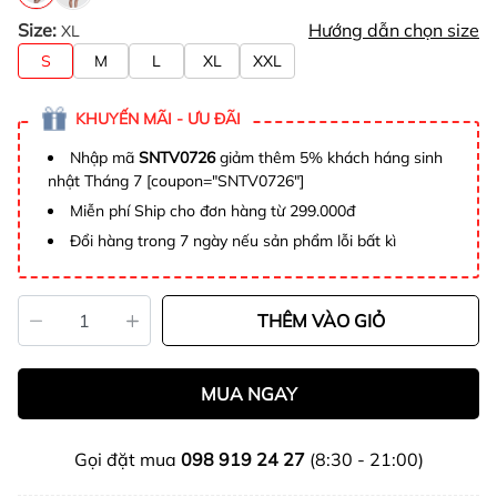
Size:
Hướng dẫn chọn size
XL
S
M
L
XL
XXL
KHUYẾN MÃI - ƯU ĐÃI
Nhập mã
SNTV0726
giảm thêm 5% khách háng sinh
nhật Tháng 7 [coupon="SNTV0726"]
Miễn phí Ship cho đơn hàng từ 299.000đ
Đổi hàng trong 7 ngày nếu sản phẩm lỗi bất kì
THÊM VÀO GIỎ
MUA NGAY
Gọi đặt mua
098 919 24 27
(8:30 - 21:00)