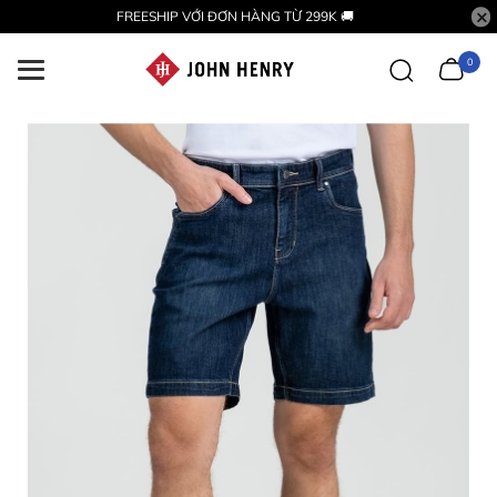
FREESHIP VỚI ĐƠN HÀNG TỪ 299K 🚚
0