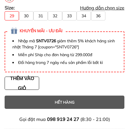
Size:
Hướng dẫn chọn size
29
30
31
32
33
34
36
KHUYẾN MÃI - ƯU ĐÃI
Nhập mã
SNTV0726
giảm thêm 5% khách háng sinh
nhật Tháng 7 [coupon="SNTV0726"]
Miễn phí Ship cho đơn hàng từ 299.000đ
Đổi hàng trong 7 ngày nếu sản phẩm lỗi bất kì
THÊM VÀO
GIỎ
HẾT HÀNG
Gọi đặt mua
098 919 24 27
(8:30 - 21:00)