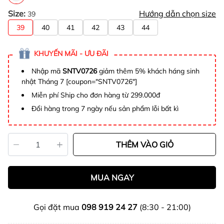
Size:
Hướng dẫn chọn size
39
39
40
41
42
43
44
KHUYẾN MÃI - ƯU ĐÃI
Nhập mã
SNTV0726
giảm thêm 5% khách háng sinh
nhật Tháng 7 [coupon="SNTV0726"]
Miễn phí Ship cho đơn hàng từ 299.000đ
Đổi hàng trong 7 ngày nếu sản phẩm lỗi bất kì
THÊM VÀO GIỎ
MUA NGAY
Gọi đặt mua
098 919 24 27
(8:30 - 21:00)