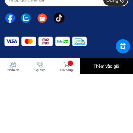
0
Thêm vào giỏ
Nhắn tin
Gọi điện
Giỏ hàng