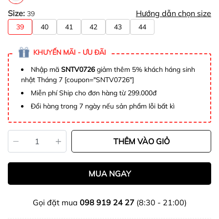
Size:
Hướng dẫn chọn size
39
39
40
41
42
43
44
KHUYẾN MÃI - ƯU ĐÃI
Nhập mã
SNTV0726
giảm thêm 5% khách háng sinh
nhật Tháng 7 [coupon="SNTV0726"]
Miễn phí Ship cho đơn hàng từ 299.000đ
Đổi hàng trong 7 ngày nếu sản phẩm lỗi bất kì
THÊM VÀO GIỎ
MUA NGAY
Gọi đặt mua
098 919 24 27
(8:30 - 21:00)