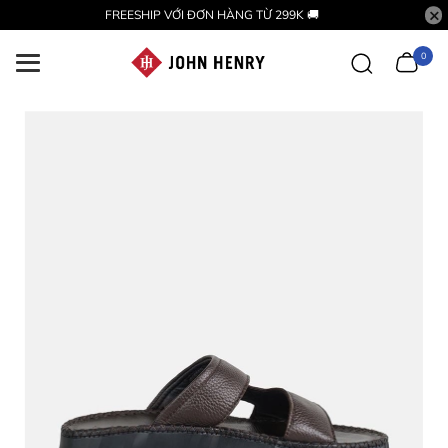
FREESHIP VỚI ĐƠN HÀNG TỪ 299K 🚚
0