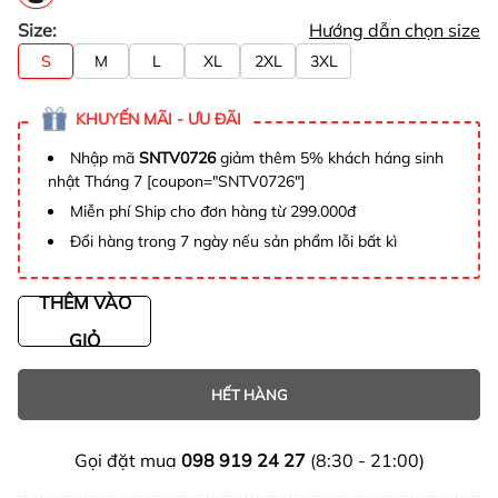
Size:
Hướng dẫn chọn size
S
M
L
XL
2XL
3XL
KHUYẾN MÃI - ƯU ĐÃI
Nhập mã
SNTV0726
giảm thêm 5% khách háng sinh
nhật Tháng 7 [coupon="SNTV0726"]
Miễn phí Ship cho đơn hàng từ 299.000đ
Đổi hàng trong 7 ngày nếu sản phẩm lỗi bất kì
THÊM VÀO
GIỎ
HẾT HÀNG
Gọi đặt mua
098 919 24 27
(8:30 - 21:00)