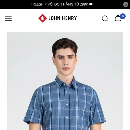
FREESHIP VỚI ĐƠN HÀNG TỪ 299K 🚚
0