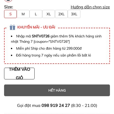
Size:
Hướng dẫn chọn size
S
M
L
XL
2XL
3XL
KHUYẾN MÃI - ƯU ĐÃI
Nhập mã
SNTV0726
giảm thêm 5% khách háng sinh
nhật Tháng 7 [coupon="SNTV0726"]
Miễn phí Ship cho đơn hàng từ 299.000đ
Đổi hàng trong 7 ngày nếu sản phẩm lỗi bất kì
THÊM VÀO
GIỎ
HẾT HÀNG
Gọi đặt mua
098 919 24 27
(8:30 - 21:00)