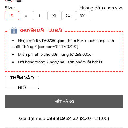
Size:
Hướng dẫn chọn size
S
M
L
XL
2XL
3XL
KHUYẾN MÃI - ƯU ĐÃI
Nhập mã
SNTV0726
giảm thêm 5% khách háng sinh
nhật Tháng 7 [coupon="SNTV0726"]
Miễn phí Ship cho đơn hàng từ 299.000đ
Đổi hàng trong 7 ngày nếu sản phẩm lỗi bất kì
THÊM VÀO
GIỎ
HẾT HÀNG
Gọi đặt mua
098 919 24 27
(8:30 - 21:00)