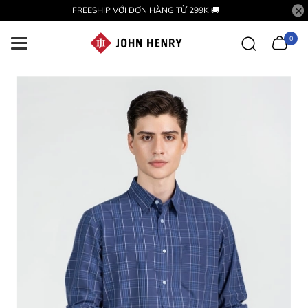
FREESHIP VỚI ĐƠN HÀNG TỪ 299K 🚚
0