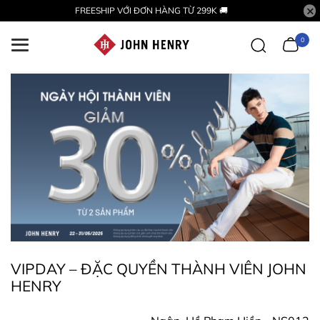
FREESHIP VỚI ĐƠN HÀNG TỪ 299K 🚚
0
VIPDAY – ĐẶC QUYỀN THÀNH VIÊN JOHN
HENRY