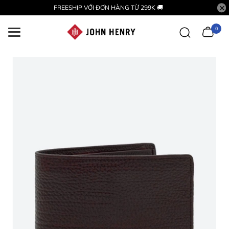
FREESHIP VỚI ĐƠN HÀNG TỪ 299K 🚚
0