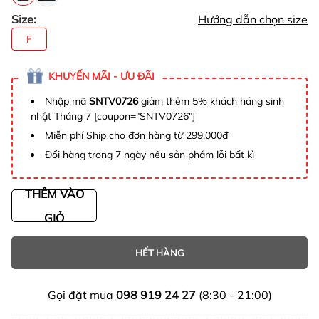
Size:
Hướng dẫn chọn size
F
KHUYẾN MÃI - ƯU ĐÃI
Nhập mã
SNTV0726
giảm thêm 5% khách háng sinh
nhật Tháng 7 [coupon="SNTV0726"]
Miễn phí Ship cho đơn hàng từ 299.000đ
Đổi hàng trong 7 ngày nếu sản phẩm lỗi bất kì
THÊM VÀO
GIỎ
HẾT HÀNG
Gọi đặt mua
098 919 24 27
(8:30 - 21:00)