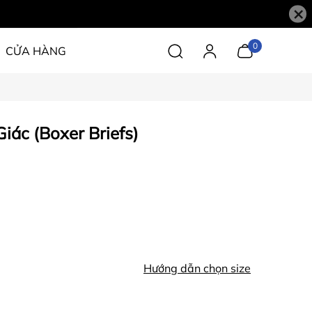
×
0
CỬA HÀNG
iác (Boxer Briefs)
Hướng dẫn chọn size