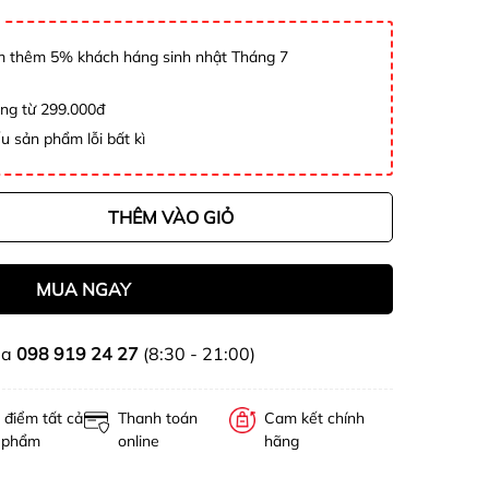
 thêm 5% khách háng sinh nhật Tháng 7
àng từ 299.000đ
u sản phẩm lỗi bất kì
THÊM VÀO GIỎ
MUA NGAY
ua
098 919 24 27
(8:30 - 21:00)
 điểm tất cả
Thanh toán
Cam kết chính
 phẩm
online
hãng