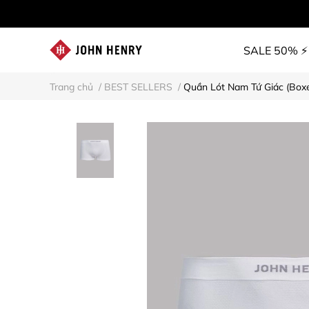
SALE 50% ⚡
Trang chủ
/
BEST SELLERS
/
Quần Lót Nam Tứ Giác (Boxe