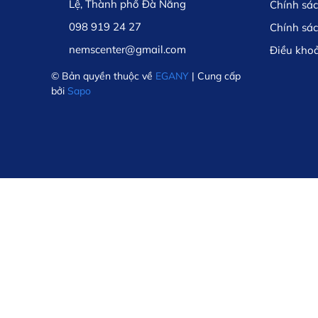
Lệ, Thành phố Đà Nẵng
Chính sá
098 919 24 27
Chính sá
nemscenter@gmail.com
Điều kho
© Bản quyền thuộc về
EGANY
| Cung cấp
bởi
Sapo