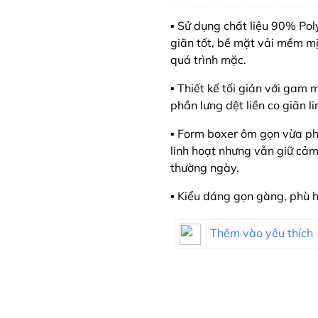
▪️ Sử dụng chất liệu 90% P
giãn tốt, bề mặt vải mềm mị
quá trình mặc.
▪️ Thiết kế tối giản với gam
phần lưng dệt liền co giãn l
▪️ Form boxer ôm gọn vừa phả
linh hoạt nhưng vẫn giữ cảm
thường ngày.
▪️ Kiểu dáng gọn gàng, phù 
Thêm vào yêu thích