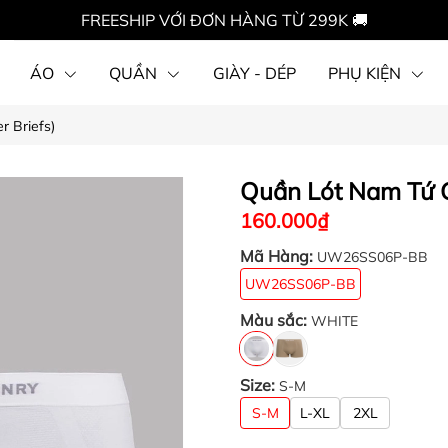
FREESHIP VỚI ĐƠN HÀNG TỪ 299K 🚚
ÁO
QUẦN
GIÀY - DÉP
PHỤ KIỆN
r Briefs)
Quần Lót Nam Tứ G
160.000₫
Mã Hàng:
UW26SS06P-BB
UW26SS06P-BB
Màu sắc:
WHITE
Size:
S-M
S-M
L-XL
2XL