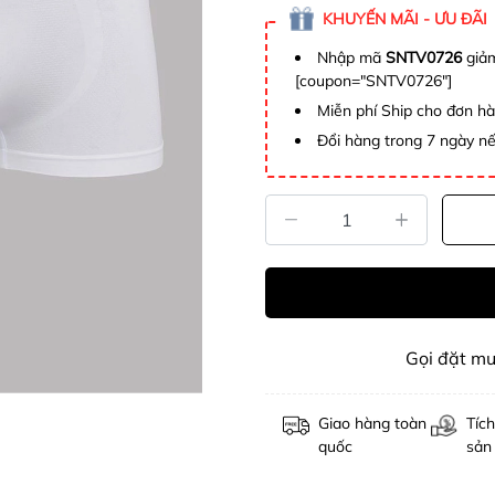
KHUYẾN MÃI - ƯU ĐÃI
Nhập mã
SNTV0726
giảm
[coupon="SNTV0726"]
Miễn phí Ship cho đơn h
Đổi hàng trong 7 ngày nế
Gọi đặt m
Giao hàng toàn
Tích
quốc
sản