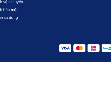
ch vận chuyển
ch bảo mật
ản sử dụng