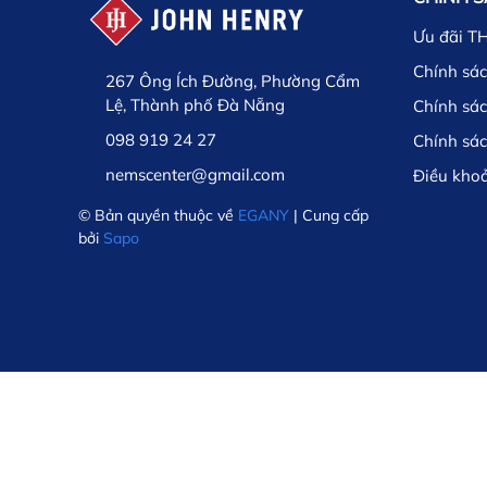
Ưu đãi T
Chính sác
267 Ông Ích Đường, Phường Cẩm
Lệ, Thành phố Đà Nẵng
Chính sá
098 919 24 27
Chính sá
nemscenter@gmail.com
Điều kho
© Bản quyền thuộc về
EGANY
| Cung cấp
bởi
Sapo