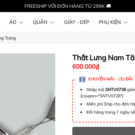
FREESHIP VỚI ĐƠN HÀNG TỪ 299K 🚚
ÁO
QUẦN
GIÀY - DÉP
PHỤ KIỆN
ng Trọng
Thắt Lưng Nam Tă
600.000₫
KHUYẾN MÃI - ƯU ĐÃI
Nhập mã
SNTV0726
giảm
[coupon="SNTV0726"]
Miễn phí Ship cho đơn h
Đổi hàng trong 7 ngày nế