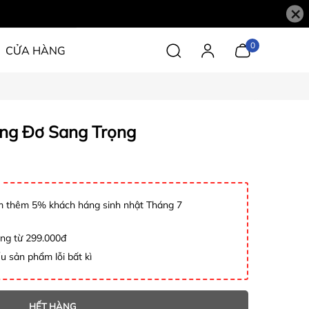
×
0
CỬA HÀNG
ng Đơ Sang Trọng
 thêm 5% khách háng sinh nhật Tháng 7
àng từ 299.000đ
u sản phẩm lỗi bất kì
HẾT HÀNG