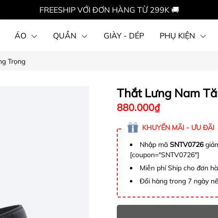
FREESHIP VỚI ĐƠN HÀNG TỪ 299K 🚚
ÁO
QUẦN
GIÀY - DÉP
PHỤ KIỆN
ng Trọng
Thắt Lưng Nam Tă
880.000₫
KHUYẾN MÃI - ƯU ĐÃI
Nhập mã
SNTV0726
giảm
[coupon="SNTV0726"]
Miễn phí Ship cho đơn h
Đổi hàng trong 7 ngày nế