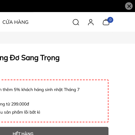
×
0
CỬA HÀNG
ng Đơ Sang Trọng
 thêm 5% khách háng sinh nhật Tháng 7
àng từ 299.000đ
u sản phẩm lỗi bất kì
HẾT HÀNG