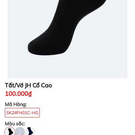
Tất/Vớ JH Cổ Cao
100.000₫
Mã Hàng:
SK24FH01C-HG
Màu sắc: