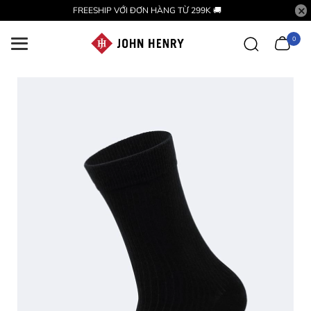
FREESHIP VỚI ĐƠN HÀNG TỪ 299K 🚚
0