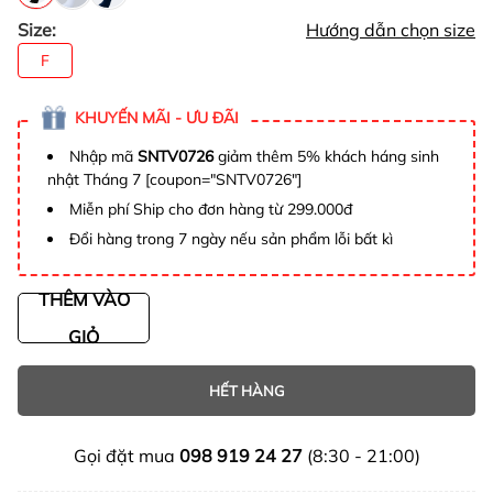
Size:
Hướng dẫn chọn size
F
KHUYẾN MÃI - ƯU ĐÃI
Nhập mã
SNTV0726
giảm thêm 5% khách háng sinh
nhật Tháng 7 [coupon="SNTV0726"]
Miễn phí Ship cho đơn hàng từ 299.000đ
Đổi hàng trong 7 ngày nếu sản phẩm lỗi bất kì
THÊM VÀO
GIỎ
HẾT HÀNG
Gọi đặt mua
098 919 24 27
(8:30 - 21:00)