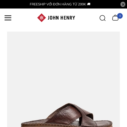
FREESHIP VỚI ĐƠN HÀNG TỪ 299K 🚚
0