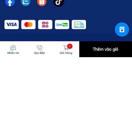
0
Thêm vào giỏ
Nhắn tin
Gọi điện
Giỏ hàng