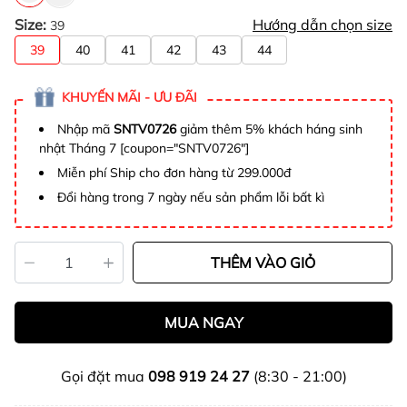
Size:
Hướng dẫn chọn size
39
39
40
41
42
43
44
KHUYẾN MÃI - ƯU ĐÃI
Nhập mã
SNTV0726
giảm thêm 5% khách háng sinh
nhật Tháng 7 [coupon="SNTV0726"]
Miễn phí Ship cho đơn hàng từ 299.000đ
Đổi hàng trong 7 ngày nếu sản phẩm lỗi bất kì
THÊM VÀO GIỎ
MUA NGAY
Gọi đặt mua
098 919 24 27
(8:30 - 21:00)