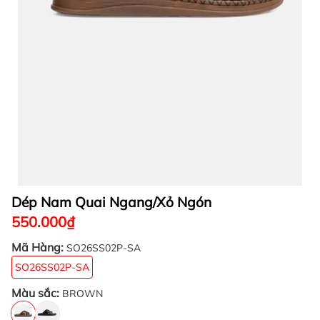
Dép Nam Quai Ngang/Xỏ Ngón
550.000₫
Mã Hàng:
SO26SS02P-SA
SO26SS02P-SA
Màu sắc:
BROWN