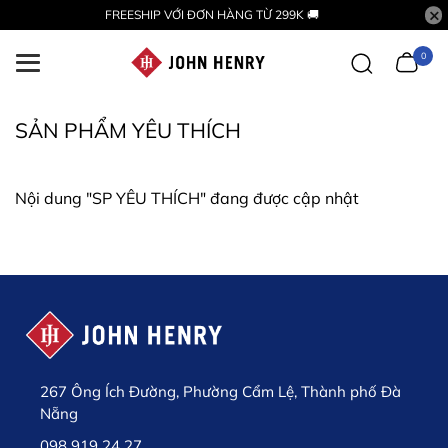
FREESHIP VỚI ĐƠN HÀNG TỪ 299K 🚚
0
SẢN PHẨM YÊU THÍCH
Nội dung "SP YÊU THÍCH" đang được cập nhật
267 Ông Ích Đường, Phường Cẩm Lệ, Thành phố Đà
Nẵng
098 919 24 27