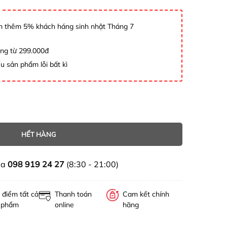
 thêm 5% khách háng sinh nhật Tháng 7
àng từ 299.000đ
u sản phẩm lỗi bất kì
HẾT HÀNG
ua
098 919 24 27
(8:30 - 21:00)
 điểm tất cả
Thanh toán
Cam kết chính
 phẩm
online
hãng