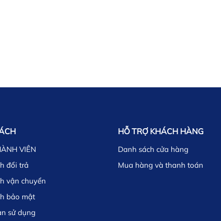
SÁCH
HỖ TRỢ KHÁCH HÀNG
HÀNH VIÊN
Danh sách cửa hàng
h đổi trả
Mua hàng và thanh toán
ch vận chuyển
ch bảo mật
ản sử dụng