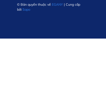
© Bản quyền thuộc về
EGANY
| Cung cấp
bởi
Sapo