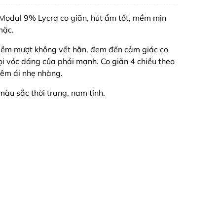
 Modal 9% Lycra co giãn, hút ẩm tốt, mềm mịn
mặc.
mềm mượt không vết hằn, đem đến cảm giác co
mọi vóc dáng của phái mạnh. Co giãn 4 chiều theo
 êm ái nhẹ nhàng.
màu sắc thời trang, nam tính.