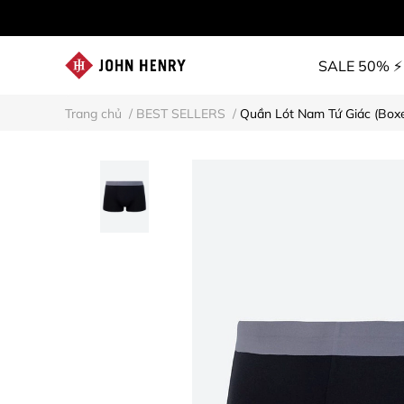
SALE 50% ⚡
Trang chủ
/
BEST SELLERS
/
Quần Lót Nam Tứ Giác (Boxe