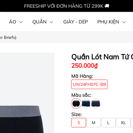
FREESHIP VỚI ĐƠN HÀNG TỪ 299K 🚚
ÁO
QUẦN
GIÀY - DÉP
PHỤ KIỆN
r Briefs)
Quần Lót Nam Tứ G
250.000₫
Mã Hàng:
UW24FH07C-BB
Màu sắc:
Size:
S
M
L
XL