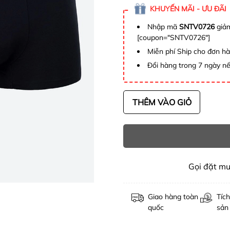
KHUYẾN MÃI - ƯU ĐÃI
Nhập mã
SNTV0726
giảm
[coupon="SNTV0726"]
Miễn phí Ship cho đơn h
Đổi hàng trong 7 ngày nế
THÊM VÀO GIỎ
Gọi đặt m
Giao hàng toàn
Tích
quốc
sản