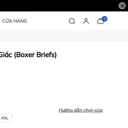
×
0
CỬA HÀNG
iác (Boxer Briefs)
Hướng dẫn chọn size
XXL