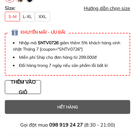
Size:
Hướng dẫn chọn size
S-M
L-XL
XXL
KHUYẾN MÃI - ƯU ĐÃI
Nhập mã
SNTV0726
giảm thêm 5% khách háng sinh
nhật Tháng 7 [coupon="SNTV0726"]
Miễn phí Ship cho đơn hàng từ 299.000đ
Đổi hàng trong 7 ngày nếu sản phẩm lỗi bất kì
THÊM VÀO
GIỎ
HẾT HÀNG
Gọi đặt mua
098 919 24 27
(8:30 - 21:00)