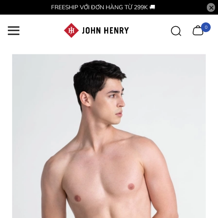
FREESHIP VỚI ĐƠN HÀNG TỪ 299K 🚚
0