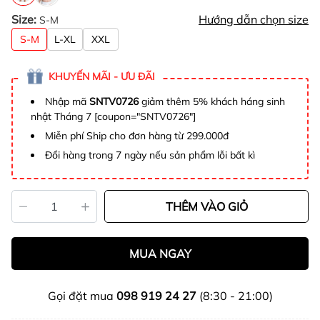
Size:
Hướng dẫn chọn size
S-M
S-M
L-XL
XXL
KHUYẾN MÃI - ƯU ĐÃI
Nhập mã
SNTV0726
giảm thêm 5% khách háng sinh
nhật Tháng 7 [coupon="SNTV0726"]
Miễn phí Ship cho đơn hàng từ 299.000đ
Đổi hàng trong 7 ngày nếu sản phẩm lỗi bất kì
THÊM VÀO GIỎ
MUA NGAY
Gọi đặt mua
098 919 24 27
(8:30 - 21:00)