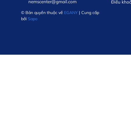
nemscenter@gmail.com
Điều kho
© Bản quyền thuộc về
EGANY
| Cung cấp
bởi
Sapo