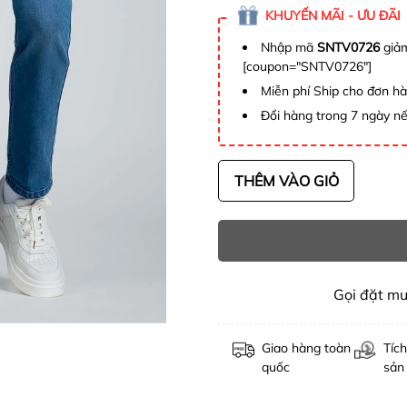
KHUYẾN MÃI - ƯU ĐÃI
Nhập mã
SNTV0726
giảm
[coupon="SNTV0726"]
Miễn phí Ship cho đơn h
Đổi hàng trong 7 ngày nế
THÊM VÀO GIỎ
Gọi đặt m
Giao hàng toàn
Tích
quốc
sản