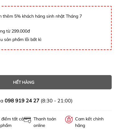
 thêm 5% khách háng sinh nhật Tháng 7
àng từ 299.000đ
u sản phẩm lỗi bất kì
HẾT HÀNG
ua
098 919 24 27
(8:30 - 21:00)
 điểm tất cả
Thanh toán
Cam kết chính
 phẩm
online
hãng