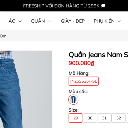
FREESHIP VỚI ĐƠN HÀNG TỪ 299K 🚚
ÁO
QUẦN
GIÀY - DÉP
PHỤ KIỆN
 Ôm
Quần Jeans Nam S
900.000₫
Mã Hàng:
JN25SS25T-SL
Màu sắc:
Size:
29
30
31
32