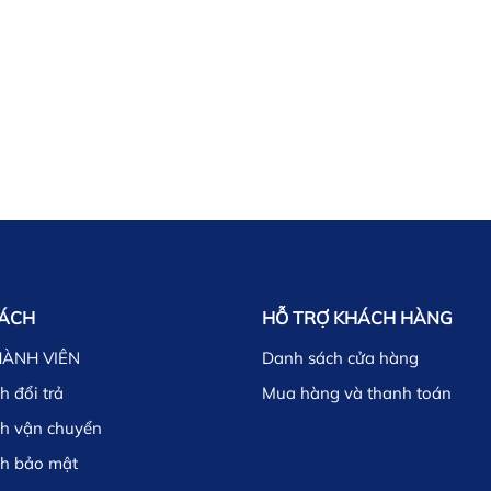
SÁCH
HỖ TRỢ KHÁCH HÀNG
HÀNH VIÊN
Danh sách cửa hàng
h đổi trả
Mua hàng và thanh toán
ch vận chuyển
ch bảo mật