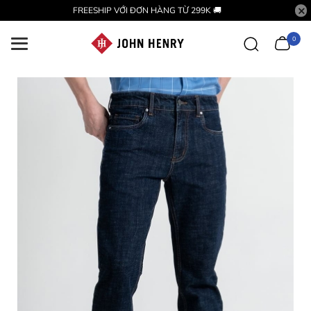
FREESHIP VỚI ĐƠN HÀNG TỪ 299K 🚚
0