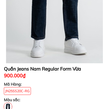
Quần Jeans Nam Regular Form Vừa
900.000₫
Mã Hàng:
JN25SS20C-RG
Màu sắc: