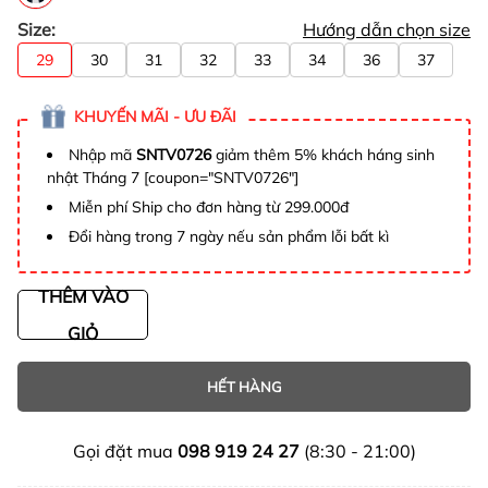
Size:
Hướng dẫn chọn size
29
30
31
32
33
34
36
37
KHUYẾN MÃI - ƯU ĐÃI
Nhập mã
SNTV0726
giảm thêm 5% khách háng sinh
nhật Tháng 7 [coupon="SNTV0726"]
Miễn phí Ship cho đơn hàng từ 299.000đ
Đổi hàng trong 7 ngày nếu sản phẩm lỗi bất kì
THÊM VÀO
GIỎ
HẾT HÀNG
Gọi đặt mua
098 919 24 27
(8:30 - 21:00)