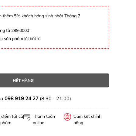
 thêm 5% khách háng sinh nhật Tháng 7
àng từ 299.000đ
u sản phẩm lỗi bất kì
HẾT HÀNG
ua
098 919 24 27
(8:30 - 21:00)
 điểm tất cả
Thanh toán
Cam kết chính
 phẩm
online
hãng