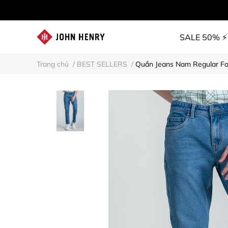
SALE 50% ⚡
Trang chủ
/
BEST SELLERS
/
Quần Jeans Nam Regular F