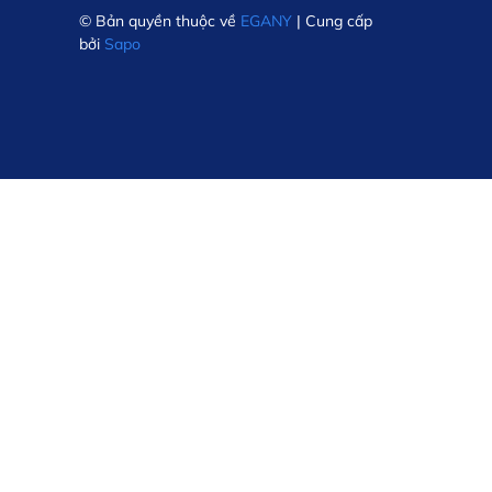
© Bản quyền thuộc về
EGANY
| Cung cấp
bởi
Sapo