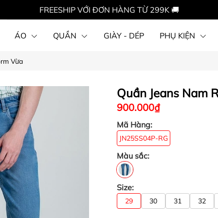
FREESHIP VỚI ĐƠN HÀNG TỪ 299K 🚚
ÁO
QUẦN
GIÀY - DÉP
PHỤ KIỆN
orm Vừa
Quần Jeans Nam R
900.000₫
Mã Hàng:
JN25SS04P-RG
Màu sắc:
Size:
29
30
31
32