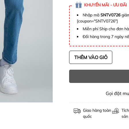
KHUYẾN MÃI - ƯU ĐÃI
Nhập mã
SNTV0726
giảm
[coupon="SNTV0726"]
Miễn phí Ship cho đơn h
Đổi hàng trong 7 ngày nế
THÊM VÀO GIỎ
Gọi đặt m
Giao hàng toàn
Tích
quốc
sản