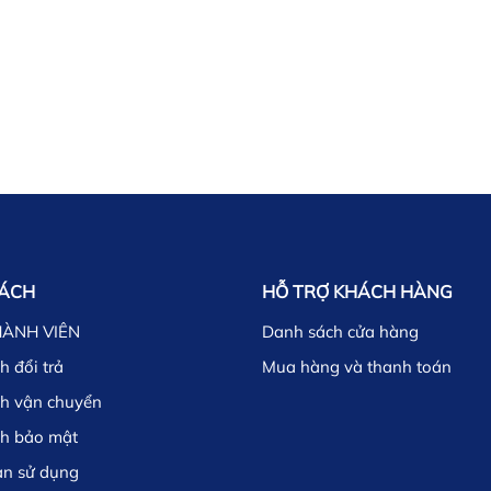
SÁCH
HỖ TRỢ KHÁCH HÀNG
HÀNH VIÊN
Danh sách cửa hàng
h đổi trả
Mua hàng và thanh toán
ch vận chuyển
ch bảo mật
ản sử dụng