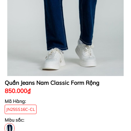
Quần Jeans Nam Classic Form Rộng
850.000₫
Mã Hàng:
JN25SS16C-CL
Màu sắc: