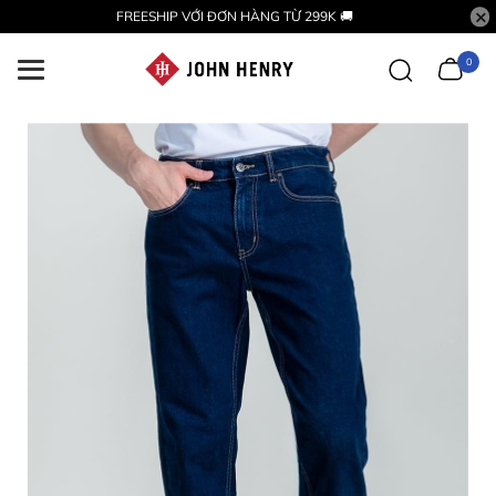
FREESHIP VỚI ĐƠN HÀNG TỪ 299K 🚚
0