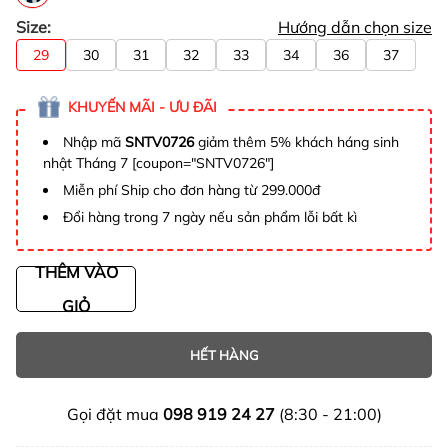
Size:
Hướng dẫn chọn size
29
30
31
32
33
34
36
37
KHUYẾN MÃI - ƯU ĐÃI
Nhập mã
SNTV0726
giảm thêm 5% khách háng sinh
nhật Tháng 7 [coupon="SNTV0726"]
Miễn phí Ship cho đơn hàng từ 299.000đ
Đổi hàng trong 7 ngày nếu sản phẩm lỗi bất kì
THÊM VÀO
GIỎ
HẾT HÀNG
Gọi đặt mua
098 919 24 27
(8:30 - 21:00)