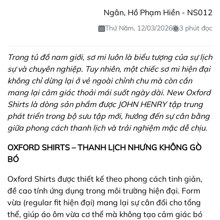
Ngân, Hồ Phạm Hiền - NS012
Thứ Năm, 12/03/2026
3 phút đọc
Trong tủ đồ nam giới, sơ mi luôn là biểu tượng của sự lịch
sự và chuyên nghiệp. Tuy nhiên, một chiếc sơ mi hiện đại
không chỉ dừng lại ở vẻ ngoài chỉnh chu mà còn cần
mang lại cảm giác thoải mái suốt ngày dài. New Oxford
Shirts là dòng sản phẩm được JOHN HENRY tập trung
phát triển trong bộ sưu tập mới, hướng đến sự cân bằng
giữa phong cách thanh lịch và trải nghiệm mặc dễ chịu
.
OXFORD SHIRTS – THANH LỊCH NHƯNG KHÔNG GÒ
BÓ
Oxford Shirts được thiết kế theo phong cách tinh giản,
đề cao tính ứng dụng trong môi trường hiện đại. Form
vừa (regular fit hiện đại) mang lại sự cân đối cho tổng
thể, giúp áo ôm vừa cơ thể mà không tạo cảm giác bó