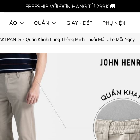
FREESHIP VỚI ĐƠN HÀNG TỪ 299K 🚚
ÁO
QUẦN
GIÀY - DÉP
PHỤ KIỆN
 PANTS - Quần Khaki Lưng Thông Minh Thoải Mái Cho Mỗi Ngày