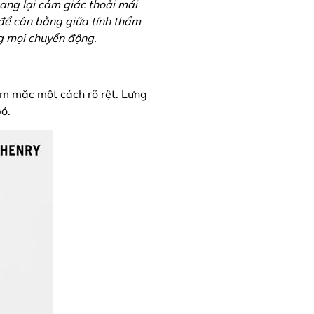
ng lại cảm giác thoải mái
 để cân bằng giữa tính thẩm
ng mọi chuyển động.
iệm mặc một cách rõ rệt. Lưng
ó.