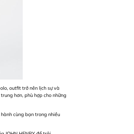
o, outfit trở nên lịch sự và
ẻ trung hơn, phù hợp cho những
g hành cùng bạn trong nhiều
 của JOHN HENRY để trải