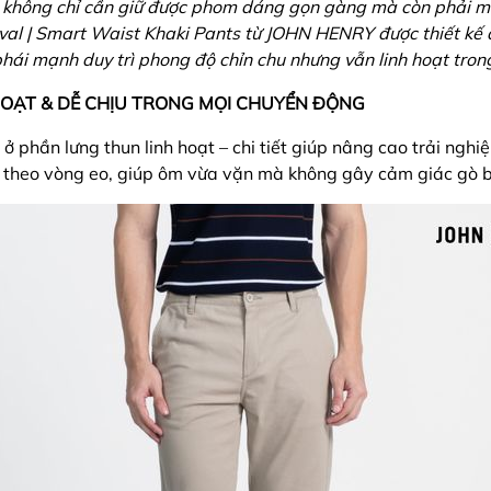
 không chỉ cần giữ được phom dáng gọn gàng mà còn phải ma
ival | Smart Waist Khaki Pants từ JOHN HENRY được thiết kế
hái mạnh duy trì phong độ chỉn chu nhưng vẫn linh hoạt tro
HOẠT & DỄ CHỊU TRONG MỌI CHUYỂN ĐỘNG
ở phần lưng thun linh hoạt – chi tiết giúp nâng cao trải ngh
 theo vòng eo, giúp ôm vừa vặn mà không gây cảm giác gò b