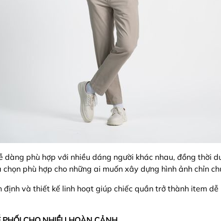
dàng phù hợp với nhiều dáng người khác nhau, đồng thời duy 
ựa chọn phù hợp cho những ai muốn xây dựng hình ảnh chỉn c
định và thiết kế linh hoạt giúp chiếc quần trở thành item d
Ễ PHỐI CHO NHIỀU HOÀN CẢNH