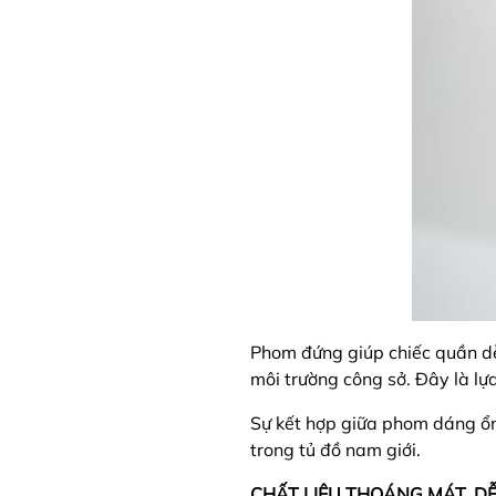
Phom đứng giúp chiếc quần dễ 
môi trường công sở. Đây là l
Sự kết hợp giữa phom dáng ổn 
trong tủ đồ nam giới.
CHẤT LIỆU THOÁNG MÁT, D