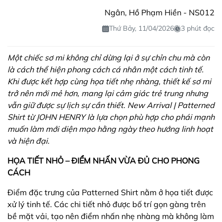
Ngân, Hồ Phạm Hiền - NS012
Thứ Bảy, 11/04/2026
3 phút đọc
Một chiếc sơ mi không chỉ dừng lại ở sự chỉn chu mà còn
là cách thể hiện phong cách cá nhân một cách tinh tế.
Khi được kết hợp cùng họa tiết nhẹ nhàng, thiết kế sơ mi
trở nên mới mẻ hơn, mang lại cảm giác trẻ trung nhưng
vẫn giữ được sự lịch sự cần thiết. New Arrival | Patterned
Shirt từ JOHN HENRY là lựa chọn phù hợp cho phái mạnh
muốn làm mới diện mạo hằng ngày theo hướng linh hoạt
và hiện đại.
HỌA TIẾT NHỎ – ĐIỂM NHẤN VỪA ĐỦ CHO PHONG
CÁCH
Điểm đặc trưng của Patterned Shirt nằm ở họa tiết được
xử lý tinh tế. Các chi tiết nhỏ được bố trí gọn gàng trên
bề mặt vải, tạo nên điểm nhấn nhẹ nhàng mà không làm