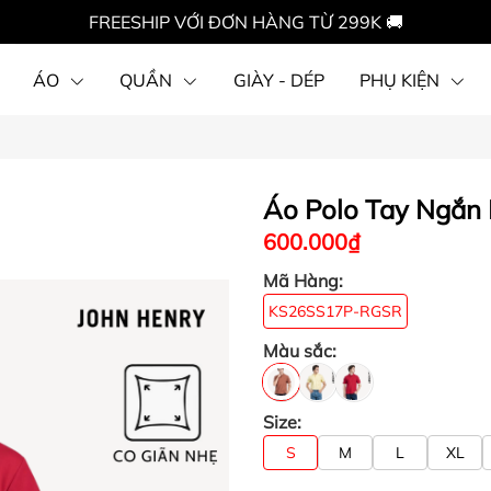
FREESHIP VỚI ĐƠN HÀNG TỪ 299K 🚚
ÁO
QUẦN
GIÀY - DÉP
PHỤ KIỆN
Áo Polo Tay Ngắn
600.000₫
Mã Hàng:
KS26SS17P-RGSR
Màu sắc:
Size:
S
M
L
XL