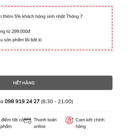
 thêm 5% khách háng sinh nhật Tháng 7
àng từ 299.000đ
u sản phẩm lỗi bất kì
HẾT HÀNG
ua
098 919 24 27
(8:30 - 21:00)
 điểm tất cả
Thanh toán
Cam kết chính
 phẩm
online
hãng