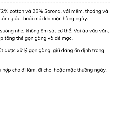
u 72% cotton và 28% Sorona, vải mềm, thoáng và
 cảm giác thoải mái khi mặc hằng ngày.
o suông nhẹ, không ôm sát cơ thể. Vai áo vừa vặn,
iúp tổng thể gọn gàng và dễ mặc.
út được xử lý gọn gàng, giữ dáng ổn định trong
ù hợp cho đi làm, đi chơi hoặc mặc thường ngày.