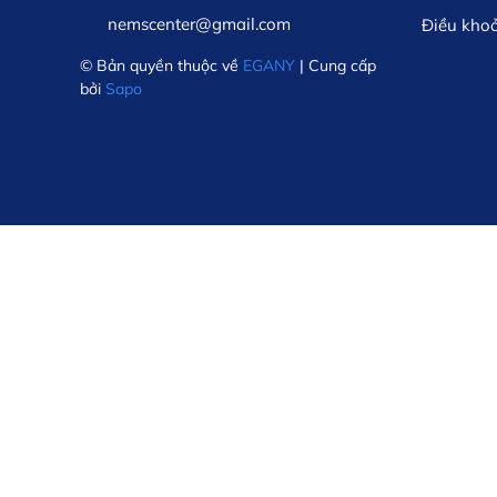
nemscenter@gmail.com
Điều kho
© Bản quyền thuộc về
EGANY
| Cung cấp
bởi
Sapo