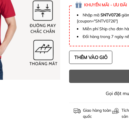
KHUYẾN MÃI - ƯU ĐÃI
Nhập mã
SNTV0726
giảm
[coupon="SNTV0726"]
Miễn phí Ship cho đơn h
Đổi hàng trong 7 ngày nế
THÊM VÀO GIỎ
Gọi đặt m
Giao hàng toàn
Tích
quốc
sản