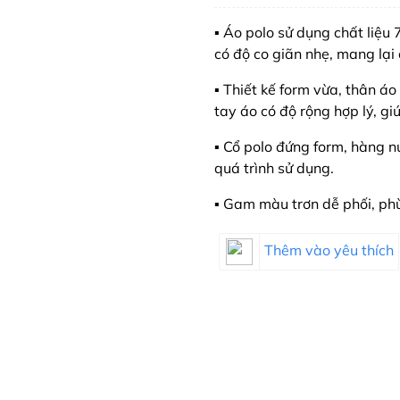
▪️ Áo polo sử dụng chất liệ
có độ co giãn nhẹ, mang lại
▪️ Thiết kế form vừa, thân á
tay áo có độ rộng hợp lý, g
▪️ Cổ polo đứng form, hàng n
quá trình sử dụng.
▪️ Gam màu trơn dễ phối, ph
Thêm vào yêu thích