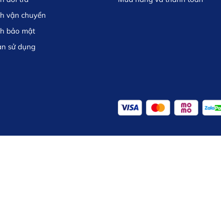
ch vận chuyển
ch bảo mật
ản sử dụng