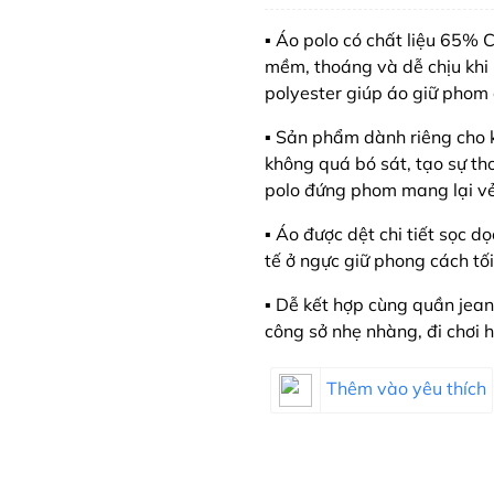
▪️ Áo polo có chất liệu 65%
mềm, thoáng và dễ chịu khi 
polyester giúp áo giữ phom 
▪️ Sản phẩm dành riêng cho 
không quá bó sát, tạo sự th
polo đứng phom mang lại vẻ
▪️ Áo được dệt chi tiết sọc d
tế ở ngực giữ phong cách tố
▪️ Dễ kết hợp cùng quần jea
công sở nhẹ nhàng, đi chơi 
Thêm vào yêu thích