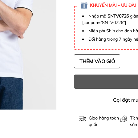
KHUYẾN MÃI - ƯU ĐÃI
Nhập mã
SNTV0726
giảm
[coupon="SNTV0726"]
Miễn phí Ship cho đơn h
Đổi hàng trong 7 ngày nế
THÊM VÀO GIỎ
Gọi đặt m
Giao hàng toàn
Tích
quốc
sản