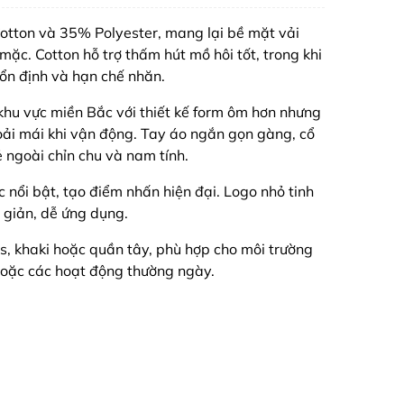
 Cotton và 35% Polyester, mang lại bề mặt vải
mặc. Cotton hỗ trợ thấm hút mồ hôi tốt, trong khi
ổn định và hạn chế nhăn.
khu vực miền Bắc với thiết kế form ôm hơn nhưng
oải mái khi vận động. Tay áo ngắn gọn gàng, cổ
 ngoài chỉn chu và nam tính.
ọc nổi bật, tạo điểm nhấn hiện đại. Logo nhỏ tinh
i giản, dễ ứng dụng.
ns, khaki hoặc quần tây, phù hợp cho môi trường
hoặc các hoạt động thường ngày.