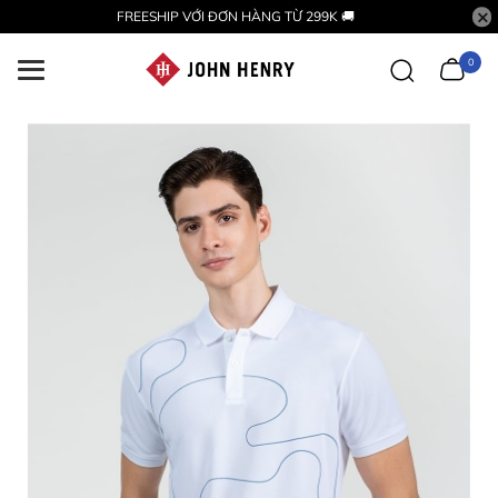
FREESHIP VỚI ĐƠN HÀNG TỪ 299K 🚚
0