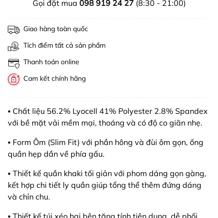
Gọi đặt mua
098 919 24 27
(8:30 - 21:00)
Giao hàng toàn quốc
Tích điểm tất cả sản phẩm
Thanh toán online
Cam kết chính hãng
▪️ Chất liệu 56.2% Lyocell 41% Polyester 2.8% Spandex
với bề mặt vải mềm mại, thoáng và có độ co giãn nhẹ.
▪️ Form Ôm (Slim Fit) với phần hông và đùi ôm gọn, ống
quần hẹp dần về phía gấu.
▪️ Thiết kế quần khaki tối giản với phom dáng gọn gàng,
kết hợp chi tiết ly quần giúp tổng thể thêm đứng dáng
và chỉn chu.
▪️ Thiết kế túi xéo hai bên tăng tính tiện dụng, dễ phối