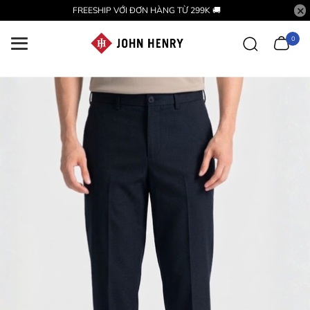
FREESHIP VỚI ĐƠN HÀNG TỪ 299K 🚚
0