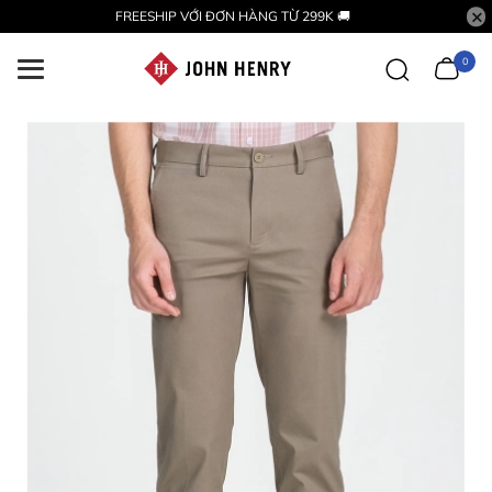
FREESHIP VỚI ĐƠN HÀNG TỪ 299K 🚚
0