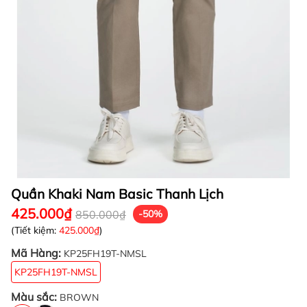
Quần Khaki Nam Basic Thanh Lịch
425.000₫
850.000₫
-50%
(Tiết kiệm:
425.000₫
)
Mã Hàng:
KP25FH19T-NMSL
KP25FH19T-NMSL
Màu sắc:
BROWN