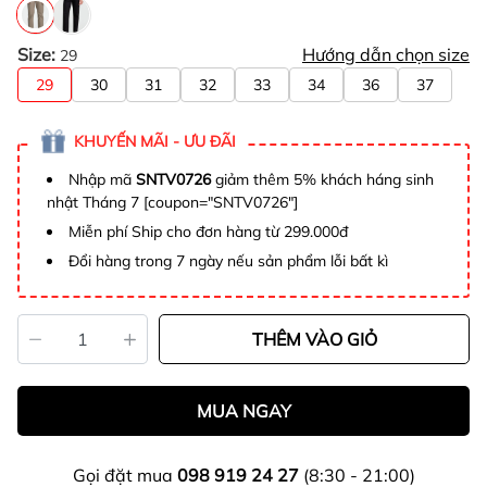
Size:
Hướng dẫn chọn size
29
29
30
31
32
33
34
36
37
KHUYẾN MÃI - ƯU ĐÃI
Nhập mã
SNTV0726
giảm thêm 5% khách háng sinh
nhật Tháng 7 [coupon="SNTV0726"]
Miễn phí Ship cho đơn hàng từ 299.000đ
Đổi hàng trong 7 ngày nếu sản phẩm lỗi bất kì
THÊM VÀO GIỎ
MUA NGAY
Gọi đặt mua
098 919 24 27
(8:30 - 21:00)