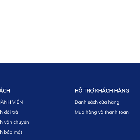
SÁCH
HỖ TRỢ KHÁCH HÀNG
HÀNH VIÊN
Danh sách cửa hàng
h đổi trả
Mua hàng và thanh toán
ch vận chuyển
ch bảo mật