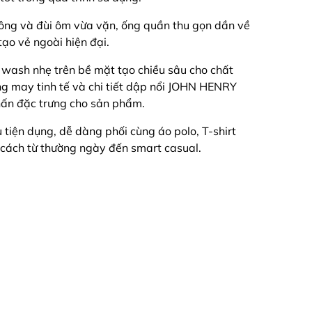
hông và đùi ôm vừa vặn, ống quần thu gọn dần về
tạo vẻ ngoài hiện đại.
ng wash nhẹ trên bề mặt tạo chiều sâu cho chất
ng may tinh tế và chi tiết dập nổi JOHN HENRY
hấn đặc trưng cho sản phẩm.
sau tiện dụng, dễ dàng phối cùng áo polo, T-shirt
 cách từ thường ngày đến smart casual.