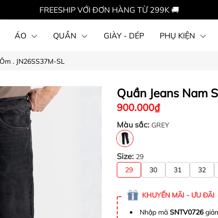
FREESHIP VỚI ĐƠN HÀNG TỪ 299K 🚚
ÁO
QUẦN
GIÀY - DÉP
PHỤ KIỆN
 Ôm . JN26SS37M-SL
Quần Jeans Nam S
900.000₫
Màu sắc:
GREY
Size:
29
29
30
31
32
KHUYẾN MÃI - ƯU ĐÃI
Nhập mã
SNTV0726
giảm