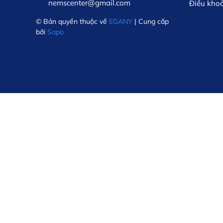
nemscenter@gmail.com
Điều kho
© Bản quyền thuộc về
EGANY
| Cung cấp
bởi
Sapo