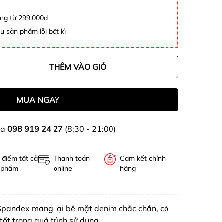
àng từ 299.000đ
u sản phẩm lỗi bất kì
THÊM VÀO GIỎ
MUA NGAY
ua
098 919 24 27
(8:30 - 21:00)
 điểm tất cả
Thanh toán
Cam kết chính
 phẩm
online
hãng
 Spandex mang lại bề mặt denim chắc chắn, có
tốt trong quá trình sử dụng.