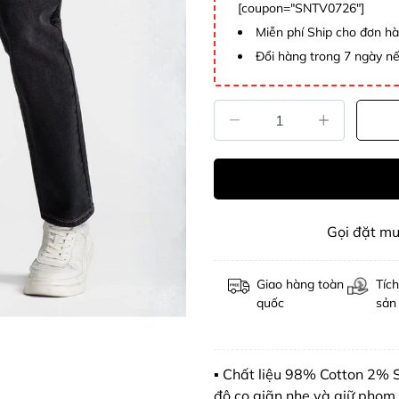
[coupon="SNTV0726"]
Miễn phí Ship cho đơn h
Đổi hàng trong 7 ngày nế
Gọi đặt m
Giao hàng toàn
Tích
quốc
sản
▪️ Chất liệu 98% Cotton 2%
độ co giãn nhẹ và giữ phom 