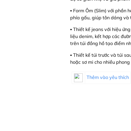
▪️ Form Ôm (Slim) với phần 
phía gấu, giúp tôn dáng và 
▪️ Thiết kế jeans với hiệu ứ
liệu denim, kết hợp các đườ
trên túi đồng hồ tạo điểm n
▪️ Thiết kế túi trước và túi 
hoặc sơ mi cho nhiều phong
Thêm vào yêu thích