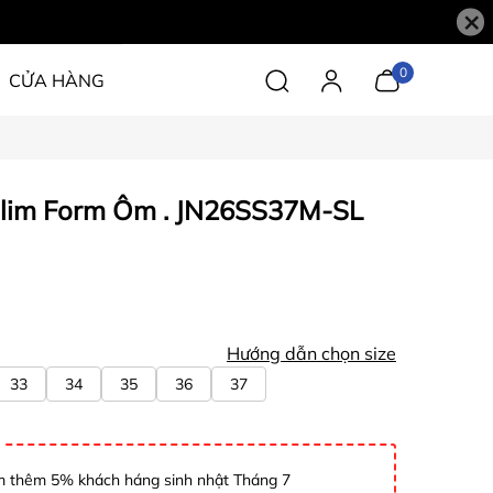
×
0
CỬA HÀNG
lim Form Ôm . JN26SS37M-SL
Hướng dẫn chọn size
33
34
35
36
37
 thêm 5% khách háng sinh nhật Tháng 7