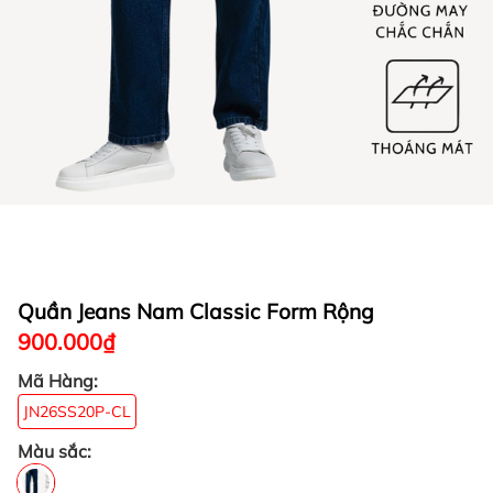
Quần Jeans Nam Classic Form Rộng
900.000₫
Mã Hàng:
JN26SS20P-CL
Màu sắc: