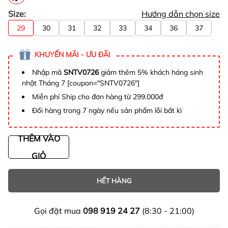
Size:
Hướng dẫn chọn size
29
30
31
32
33
34
36
37
KHUYẾN MÃI - ƯU ĐÃI
Nhập mã
SNTV0726
giảm thêm 5% khách háng sinh
nhật Tháng 7 [coupon="SNTV0726"]
Miễn phí Ship cho đơn hàng từ 299.000đ
Đổi hàng trong 7 ngày nếu sản phẩm lỗi bất kì
THÊM VÀO
GIỎ
HẾT HÀNG
Gọi đặt mua
098 919 24 27
(8:30 - 21:00)