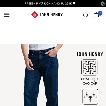
FREESHIP VỚI ĐƠN HÀNG TỪ 299K 🚚
0