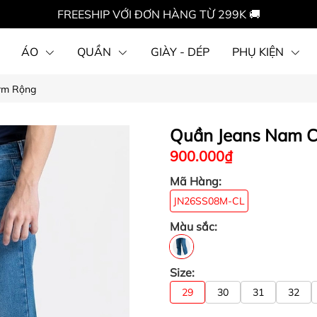
FREESHIP VỚI ĐƠN HÀNG TỪ 299K 🚚
ÁO
QUẦN
GIÀY - DÉP
PHỤ KIỆN
orm Rộng
Quần Jeans Nam C
900.000₫
Mã Hàng:
JN26SS08M-CL
Màu sắc:
Size:
29
30
31
32