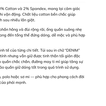
u 98% Cotton và 2% Spandex, mang lại cảm giác
i vận động. Chất liệu cotton bền chắc giúp
h sau nhiều lần giặt.
i phần hông và đùi rộng rãi, ống quần suông nhẹ
ang đến tổng thể đứng dáng, dễ mặc và phù hợp
tinh tế của từng chi tiết. Túi sau in chữ “DENIM”
tính nhưng vẫn giữ được tinh thần tối giản đặc
quần chắc chắn, đường may ti mỉ giúp tăng sự
o quần giữ dáng tốt trong quá trình sử dụng.
n, polo hoặc sơ mi — phù hợp cho phong cách đời
 của phái mạnh.