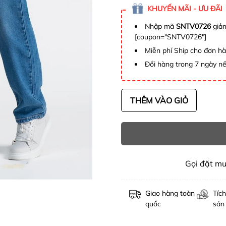
KHUYẾN MÃI - ƯU ĐÃI
Nhập mã
SNTV0726
giảm
[coupon="SNTV0726"]
Miễn phí Ship cho đơn h
Đổi hàng trong 7 ngày nế
THÊM VÀO GIỎ
Gọi đặt m
Giao hàng toàn
Tích
quốc
sản